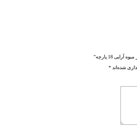
یی 18 پارچه”
اری شده‌اند
*