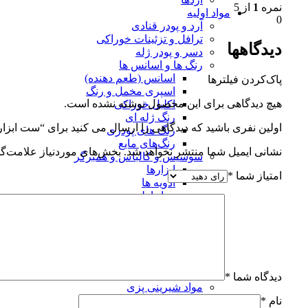
نمره
1
از 5
مواد اولیه
0
آرد و پودر قنادی
ترافل و تزئینات خوراکی
دیدگاهها
دسر و پودر ژله
رنگ ها و اسانس ها
اسانس (طعم دهنده)
پاک‌کردن فیلترها
اسپری مخمل و رنگ
هیچ دیدگاهی برای این محصول نوشته نشده است.
اکلیل خوراکی
رنگ ژله ای
اولین نفری باشید که دیدگاهی را ارسال می کنید برای “ست ابزار میوه آرا
رنگ های پودری
رنگ‌های مایع
نشانی ایمیل شما منتشر نخواهد شد.
بخش‌های موردنیاز علامت‌گذ
سوسیس و کالباس و همبرگر
ابزارها
امتیاز شما
*
ادویه ها
مواد اولیه
شکلات تخته ای و سکه ای
فیلینگ و تاپینگ
محصولات نانی
قالب و ابزارها
مواد اولیه نان
مواد اولیه فوندانت
دیدگاه شما
*
مواد شیرینی پزی
نام
*