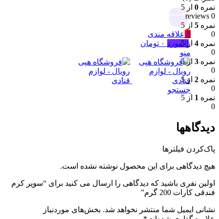
نمره
0
از 5
جستجو
0 reviews
نمره
5
از 5
0
علاقه مندی
0
0
مورد
۰
تومان
نمره
4
از 5
0
منو
نمره
3
از 5
0
نمره
2
از 5
0
جستجو
نمره
1
از 5
0
دیدگاهها
پاک‌کردن فیلترها
هیچ دیدگاهی برای این محصول نوشته نشده است.
اولین نفری باشید که دیدگاهی را ارسال می کنید برای “سوپر کرم
فندقی کارات 200 گرم”
نشانی ایمیل شما منتشر نخواهد شد.
بخش‌های موردنیاز
علامت‌گذاری شده‌اند
*