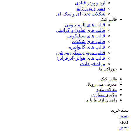
آرد و پودر قنادی
دسر و پودر ژله
شکلات تخته ای و سکه ای
قالب کیک
قالب های آلومینیومی
قالب های تفلون و گرانیتی
قالب های سیلیکونی
قالب های شکلات
قالب های گالوانیزه
قالب مونو و میگروپورشن
قالب های هواپز (ایرفرایر)
مولد فوندانت
خوراکی ها
قالب کیک
معرفی هپی رویال
مقالات مفید
پیگیری سفارش
راه‌های ارتباط با ما
سبد خرید
بستن
ورود
بستن