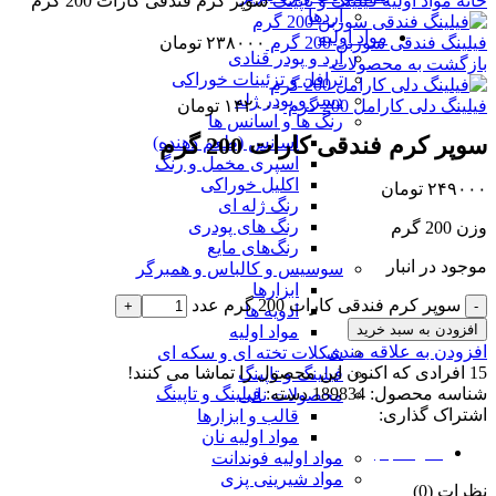
خانه
مواد اولیه
فیلینگ و تاپینگ
سوپر کرم فندقی کارات 200 گرم
آردها
مواد اولیه
فیلینگ فندقی سوربن 200 گرم
۲۳۸۰۰۰
تومان
آرد و پودر قنادی
بازگشت به محصولات
ترافل و تزئینات خوراکی
دسر و پودر ژله
فیلینگ دلی کارامل 200 گرم
۱۴۲۰۰۰
تومان
رنگ ها و اسانس ها
سوپر کرم فندقی کارات 200 گرم
اسانس (طعم دهنده)
اسپری مخمل و رنگ
اکلیل خوراکی
۲۴۹۰۰۰
تومان
رنگ ژله ای
رنگ های پودری
وزن 200 گرم
رنگ‌های مایع
موجود در انبار
سوسیس و کالباس و همبرگر
ابزارها
سوپر کرم فندقی کارات 200 گرم عدد
ادویه ها
افزودن به سبد خرید
مواد اولیه
افزودن به علاقه مندی
شکلات تخته ای و سکه ای
15
افرادی که اکنون این محصول را تماشا می کنند!
فیلینگ و تاپینگ
شناسه محصول:
189834
دسته:
فیلینگ و تاپینگ
محصولات نانی
اشتراک گذاری:
قالب و ابزارها
مواد اولیه نان
نظرات (0)
مواد اولیه فوندانت
مواد شیرینی پزی
نظرات (0)