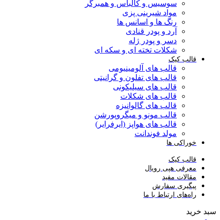
سوسیس و کالباس و همبرگر
مواد شیرینی پزی
رنگ ها و اسانس ها
آرد و پودر قنادی
دسر و پودر ژله
شکلات تخته ای و سکه ای
قالب کیک
قالب های آلومینیومی
قالب های تفلون و گرانیتی
قالب های سیلیکونی
قالب های شکلات
قالب های گالوانیزه
قالب مونو و میگروپورشن
قالب های هواپز (ایرفرایر)
مولد فوندانت
خوراکی ها
قالب کیک
معرفی هپی رویال
مقالات مفید
پیگیری سفارش
راه‌های ارتباط با ما
سبد خرید