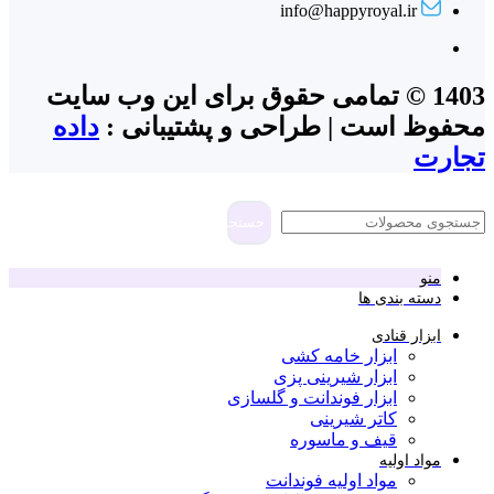
info@happyroyal.ir
1403 © تمامی حقوق برای این وب سایت
محفوظ است | طراحی و پشتیبانی :
داده
تجارت
جستجو
منو
دسته بندی ها
ابزار قنادی
ابزار خامه کشی
ابزار شیرینی پزی
ابزار فوندانت و گلسازی
کاتر شیرینی
قیف و ماسوره
مواد اولیه
مواد اولیه فوندانت