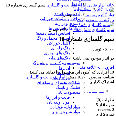
برای بزرگنمایی کلیک کنید
آردها
خانه
ابزار قنادی
ابزار فوندانت و گلسازی
سیم گلسازی شماره 18
مواد اولیه
آرد و پودر قنادی
نوار گاترین سفید
۳۰۰۰۰
تومان
ترافل و تزئینات خوراکی
بازگشت به محصولات
دسر و پودر ژله
رنگ ها و اسانس ها
سیم گلسازی شماره 24
۱۸۴۰۰۰
تومان
اسانس (طعم دهنده)
سیم گلسازی شماره 18
اسپری مخمل و رنگ
اکلیل خوراکی
رنگ ژله ای
۶۵۰۰۰
تومان
رنگ های پودری
رنگ‌های مایع
در انبار موجود نمی باشد
سوسیس و کالباس و همبرگر
افزودن به علاقه مندی
ابزارها
10
افرادی که اکنون این محصول را تماشا می کنند!
ادویه ها
شناسه محصول:
1027
دسته:
ابزار فوندانت و گلسازی
مواد اولیه
اشتراک گذاری:
شکلات تخته ای و سکه ای
فیلینگ و تاپینگ
نظرات (0)
محصولات نانی
قالب و ابزارها
نظرات (0)
مواد اولیه نان
نمره
0
از 5
مواد اولیه فوندانت
0 reviews
مواد شیرینی پزی
نمره
5
از 5