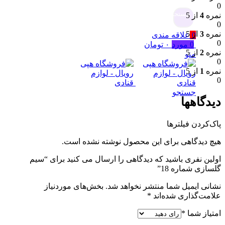
0
جستجو
نمره
4
از 5
0
نمره
3
از 5
0
علاقه مندی
0
0
مورد
۰
تومان
نمره
2
از 5
منو
0
نمره
1
از 5
0
جستجو
دیدگاهها
پاک‌کردن فیلترها
هیچ دیدگاهی برای این محصول نوشته نشده است.
اولین نفری باشید که دیدگاهی را ارسال می کنید برای “سیم
گلسازی شماره 18”
نشانی ایمیل شما منتشر نخواهد شد.
بخش‌های موردنیاز
علامت‌گذاری شده‌اند
*
امتیاز شما
*