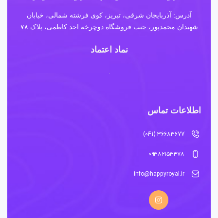
آدرس: آذربایجان شرقی، تبریز، کوی فرشته شمالی، خیابان
شهیدان محمدپور، جنب فروشگاه دوچرخه احد کاظمی، پلاک ۷۸
نماد اعتماد
اطلاعات تماس
36683677 (041)
۰۹۳۸۲۱۵۳۴۷۸
info@happyroyal.ir