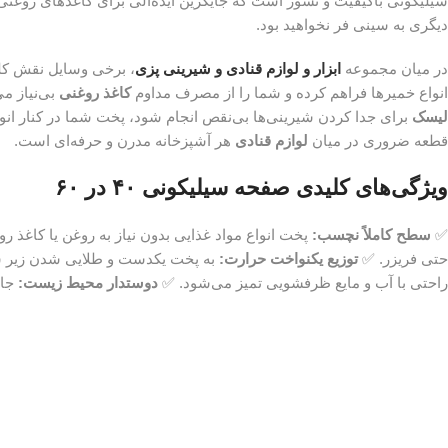
سیلیکونی باکیفیت و نسوز است که جایگزین ایده‌آلی برای کاغذهای روغن
دیگری به سینی فر نخواهید بود.
در میان مجموعه
ابزار و لوازم قنادی و شیرینی پزی
، برخی وسایل نقش کلیدی در بالا ب
انواع خمیرها فراهم کرده و شما را از مصرف مداوم
کاغذ روغنی
بی‌نیاز م
لیسک
برای جدا کردن شیرینی‌ها بی‌نقص انجام شود، پخت شما در کنار انو
قطعه ضروری در میان
لوازم قنادی
هر آشپزخانه مدرن و حرفه‌ای است.
ویژگی‌های کلیدی صفحه سیلیکونی ۴۰ در ۶۰
✅
سطح کاملاً نچسب:
پخت انواع مواد غذایی بدون نیاز به روغن یا کاغذ ر
حتی فریزر. ✅
توزیع یکنواخت حرارت:
به پخت یکدست و طلایی شدن زیر ش
راحتی با آب و مایع ظرفشویی تمیز می‌شود. ✅
دوستدار محیط زیست:
جای