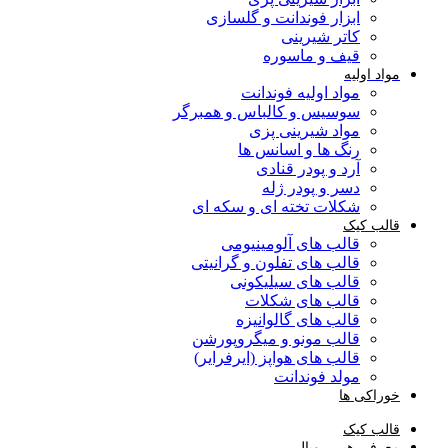
ابزار فوندانت و گلسازی
کاتر شیرینی
قیف و ماسوره
مواد اولیه
مواد اولیه فوندانت
سوسیس و کالباس و همبرگر
مواد شیرینی پزی
رنگ ها و اسانس ها
آرد و پودر قنادی
دسر و پودر ژله
شکلات تخته ای و سکه ای
قالب کیک
قالب های آلومینیومی
قالب های تفلون و گرانیتی
قالب های سیلیکونی
قالب های شکلات
قالب های گالوانیزه
قالب مونو و میگروپورشن
قالب های هواپز (ایرفرایر)
مولد فوندانت
خوراکی ها
قالب کیک
معرفی هپی رویال