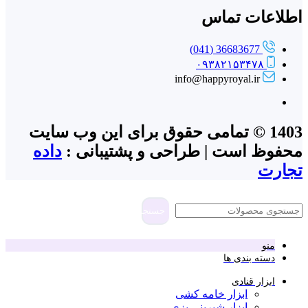
اطلاعات تماس
36683677 (041)
۰۹۳۸۲۱۵۳۴۷۸
info@happyroyal.ir
1403 © تمامی حقوق برای این وب سایت
محفوظ است | طراحی و پشتیبانی :
داده
تجارت
جستجو
منو
دسته بندی ها
ابزار قنادی
ابزار خامه کشی
ابزار شیرینی پزی