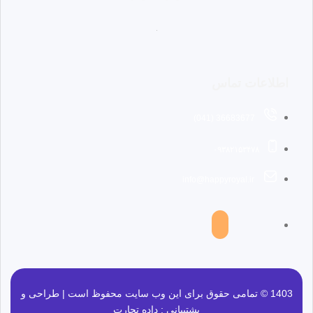
اطلاعات تماس
36683677 (041)
۰۹۳۸۲۱۵۳۴۷۸
info@happyroyal.ir
1403 © تمامی حقوق برای این وب سایت محفوظ است | طراحی و
پشتیبانی :
داده تجارت