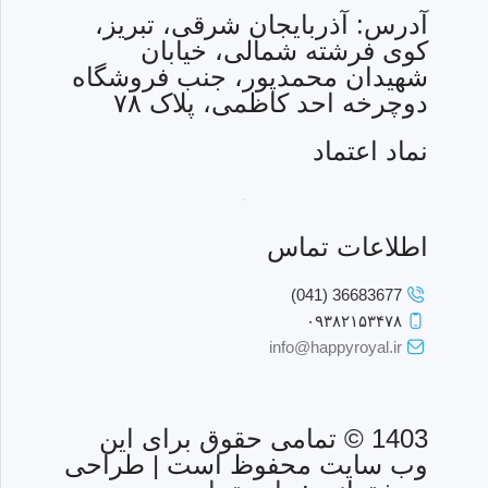
آدرس: آذربایجان شرقی، تبریز،
کوی فرشته شمالی، خیابان
شهیدان محمدپور، جنب فروشگاه
دوچرخه احد کاظمی، پلاک ۷۸
نماد اعتماد
اطلاعات تماس
36683677 (041)
۰۹۳۸۲۱۵۳۴۷۸
info@happyroyal.ir
1403 © تمامی حقوق برای این
وب سایت محفوظ است | طراحی