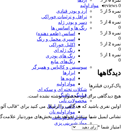
نمره
0
از 5
0 reviews
مواد اولیه
نمره
5
از 5
آرد و پودر قنادی
0
ترافل و تزئینات خوراکی
نمره
4
از 5
دسر و پودر ژله
0
رنگ ها و اسانس ها
نمره
3
از 5
اسانس (طعم دهنده)
0
اسپری مخمل و رنگ
نمره
2
از 5
اکلیل خوراکی
0
رنگ ژله ای
نمره
1
از 5
رنگ های پودری
0
رنگ‌های مایع
سوسیس و کالباس و همبرگر
دیدگاهها
ابزارها
ادویه ها
مواد اولیه
پاک‌کردن فیلترها
شکلات تخته ای و سکه ای
فیلینگ و تاپینگ
هیچ دیدگاهی برای این محصول نوشته نشده است.
محصولات نانی
اولین نفری باشید که دیدگاهی را ارسال می کنید برای “قالب آلومینیو
قالب و ابزارها
مواد اولیه نان
نشانی ایمیل شما منتشر نخواهد شد.
بخش‌های موردنیاز علامت‌گذ
مواد اولیه فوندانت
مواد شیرینی پزی
امتیاز شما
*