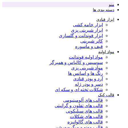
منو
دسته بندی ها
ابزار قنادی
ابزار خامه کشی
ابزار شیرینی پزی
ابزار فوندانت و گلسازی
کاتر شیرینی
قیف و ماسوره
مواد اولیه
مواد اولیه فوندانت
سوسیس و کالباس و همبرگر
مواد شیرینی پزی
رنگ ها و اسانس ها
آرد و پودر قنادی
دسر و پودر ژله
شکلات تخته ای و سکه ای
قالب کیک
قالب های آلومینیومی
قالب های تفلون و گرانیتی
قالب های سیلیکونی
قالب های شکلات
قالب های گالوانیزه
قالب مونو و میگروپورشن