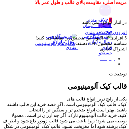
مزیت اصلی: مقاومت بالای قالب و طول عمر بالا
جستجو
0
علاقه مندی
در انبار موجود نمی باشد
0
مورد
۰
تومان
منو
افزودن به علاقه مندی
5
افرادی که اکنون این محصول را تماشا می کنند!
شناسه محصول:
369
دسته:
قالب های آلومینیومی
اشتراک گذاری:
جستجو
توضیحات
نظرات (0)
توضیحات
قالب کیک آلومینیومی
یکی از رایج ترین انواع قالب های
کیک،
قالب
کیک
آلومینیومی
است
.
اگر قصد
خرید این
قالب
داشته
باشید، بهتر است انواع ضخیم تر و سنگین تر را انتخاب
کنید
.
خرید
قالب
آلومینیوم
نازک، اگر چه ارزان تر است، معمولا
توصیه نمی شود؛ زیرا باعث می شود قالب زودتر داغ شود و اطراف
کیک برشته شود اما مغزپخت نشود
.
قالب
کیک
آلومینیومی
در شکل