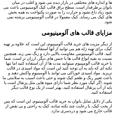
ها و اندازه های مختلفی در بازار دیده می شود و اغلب در میان
بانوان پرطرفدار است
.
سطح براق
قالب
کیک
آلومینیومی
باعث می
شود زیاد داغ نشود و حرارت را به صورت یکنواخت به همه بخش
های کیک می رساند
.
کیک معمولا در
قالب
آلومینیومی
برشته نمی
شود
.
مزایای
قالب های
آلومینیومی
از دیگر مزیت های
خرید
قالب
آلومینیوم
، این است که علاوه بر تهیه
کیک، برای تهیه ژله هم می توانید از آنها استفاده
کنید
.
قالب
آلومینیومی
مقاومت بالایی دارد و زنگ نمی زند، همچنین
نسبت به بقیه انواع قالب ها با جنس های دیگر، ارزان تر است
.
شما
با
خرید
قالب
آلومینیوم
میتوانید مدت ها از آن استفاده کنید اما تنها
نکته ای که باید به آن توجه کنید این است که مواد اسیدی در قالب
نریزید
.
مواد اسیدی خوراکی می توانند با آلومینیوم واکنش دهند و
باعث تغییر رنگ و طعم کیک شوند و حتی باعث آسیب به سلامتی ما
شوند
.
اگر کیک مورد نظر شما دارای میوه هایی مثل پرتقال است یا
باید از آب پرتقال استفاده کنید، بهتر است از یک نوع قالب دیگر
استفاده کنید
.
یکی از دلایل تمایل بانوان به
خرید
قالب
آلومینیوم
، این است که پس
از پخت کیک، با رعایت چند نکته ساده، کیک به راحتی و بی نقص از
قالب خارج می شود و دردسری ندارد
.