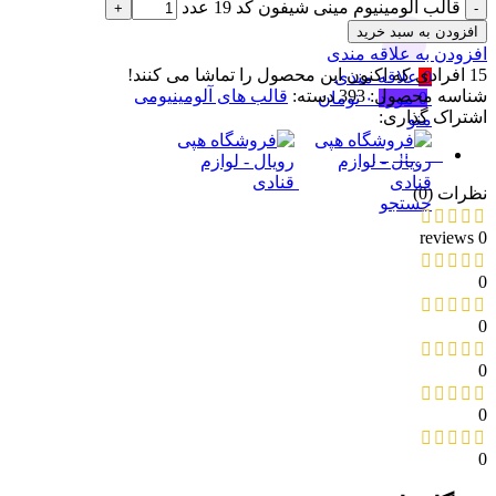
قالب آلومینیوم مینی شیفون کد 19 عدد
جستجو
افزودن به سبد خرید
افزودن به علاقه مندی
15
افرادی که اکنون این محصول را تماشا می کنند!
0
علاقه مندی
شناسه محصول:
393
دسته:
قالب های آلومینیومی
0
مورد
۰
تومان
اشتراک گذاری:
منو
نظرات (0)
نظرات (0)
جستجو
0 reviews
0
0
0
0
0