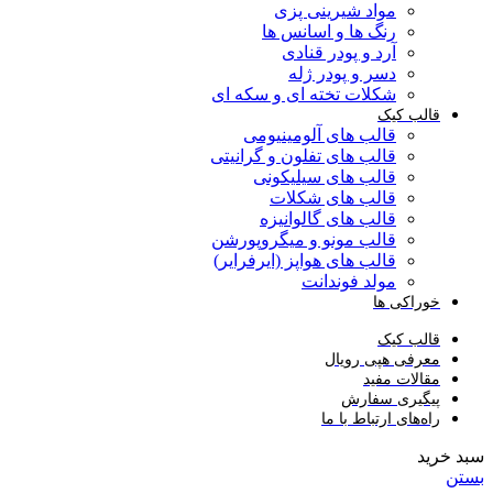
مواد شیرینی پزی
رنگ ها و اسانس ها
آرد و پودر قنادی
دسر و پودر ژله
شکلات تخته ای و سکه ای
قالب کیک
قالب های آلومینیومی
قالب های تفلون و گرانیتی
قالب های سیلیکونی
قالب های شکلات
قالب های گالوانیزه
قالب مونو و میگروپورشن
قالب های هواپز (ایرفرایر)
مولد فوندانت
خوراکی ها
قالب کیک
معرفی هپی رویال
مقالات مفید
پیگیری سفارش
راه‌های ارتباط با ما
سبد خرید
بستن