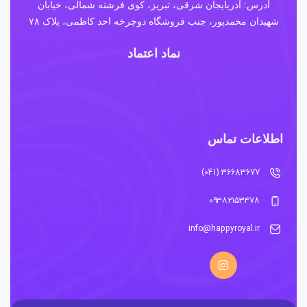
آدرس: آذربایجان شرقی، تبریز، کوی فرشته شمالی، خیابان
شهیدان محمدپور، جنب فروشگاه دوچرخه احد کاظمی، پلاک ۷۸
نماد اعتماد
اطلاعات تماس
36683677 (041)
۰۹۳۸۲۱۵۳۴۷۸
info@happyroyal.ir