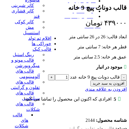
معرفی هپی رویال
کاتر شیرینی
مقالات مفید
قالب دونات پیچ 9 خانه
کاتر فشاری
پیگیری سفارش
قند
راه‌های ارتباط با ما
۴۳۹۰۰۰
تومان
کاتر کوکی
ورود / ثبت نام
مش
استنسیل
ابعاد قالب: 26 در 26 سانتی متر
اقلام تم تولد
خوراکی ها
قطر هر خانه: 7 سانتی متر
قالب کیک
رینگ استیل
عمق هر خانه: 2.5 سانتی متر
قالب مونو و
میگروپورشن
موجود در انبار
قالب های
آلومینیومی
قالب دونات پیچ 9 خانه عدد
قالب های
افزودن به سبد خرید
تفلون و گرانیتی
افزودن به علاقه مندی
قالب های
سیلیکونی
5
افرادی که اکنون این محصول را تماشا می کنند!
قالب های
شکلات
قالب
های
شناسه محصول:
2144
شکلات
دسته:
قالب های تفلون و گرانیتی