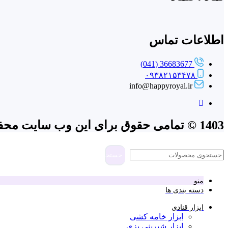
اطلاعات تماس
36683677 (041)
۰۹۳۸۲۱۵۳۴۷۸
info@happyroyal.ir
1403 © تمامی حقوق برای این وب سایت محفوظ است | طراحی و پشتیبانی :
جستجو
منو
دسته بندی ها
ابزار قنادی
ابزار خامه کشی
ابزار شیرینی پزی