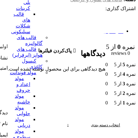
پلی
کربنات
اشتراک گذاری:
قالب
های
شکلات
سیلیکونی
نظرات (0)
قالب های
گالوانیزه
نمره
0
از 5
اولین
قالب های
پاک‌کردن فیلترها
دیدگاهها
0 reviews
هواپز (ایرفرایر)
نشان
کپسول
نمره
5
از 5
0
کاغذی
امتی
هیچ دیدگاهی برای این محصول نوشته نشده است.
مولد فوندانت
نمره
4
از 5
0
مولد
نمره
3
از 5
0
اعداد و
حروف
نمره
2
از 5
0
مولد
حاشیه
نمره
1
از 5
0
مولد
دیدگ
حلوایی
مولد
نام
*
انتخاب دسته بندی
دریایی
مولد
ایمی
سطوح و