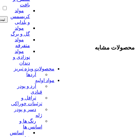
بافت
ذ
مولد
کریسمس
و یلدایی
مولد
گل و برگ
مولد
متفرقه
محصولات مشابه
مولد
نوزادی و
دندان
افزودن به سبد خرید
محصولات ویژه تبریز
آردها
مواد اولیه
آرد و پودر
قنادی
فروخته ش
اطلاعات بیشتر
ترافل و
ده
تزئینات خوراکی
دسر و پودر
ژله
رنگ ها و
افزودن به سبد خرید
اسانس ها
اسانس