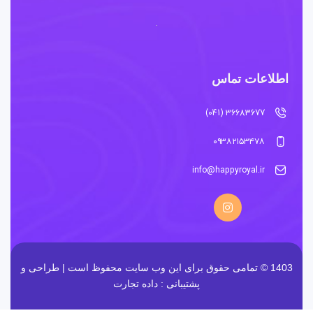
اطلاعات تماس
36683677 (041)
۰۹۳۸۲۱۵۳۴۷۸
info@happyroyal.ir
1403 © تمامی حقوق برای این وب سایت محفوظ است | طراحی و
پشتیبانی :
داده تجارت