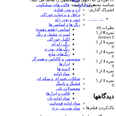
شناسه محصول:
12
دسته:
قالب های سیلیکونی
مواد اولیه
اشتراک گذاری:
آرد و پودر قنادی
ترافل و تزئینات خوراکی
نظرات (0)
دسر و پودر ژله
رنگ ها و اسانس ها
نظرات (0)
اسانس (طعم دهنده)
نمره
0
از 5
اسپری مخمل و رنگ
0 reviews
اکلیل خوراکی
نمره
5
از 5
رنگ ژله ای
0
رنگ های پودری
نمره
4
از 5
رنگ‌های مایع
0
سوسیس و کالباس و همبرگر
نمره
3
از 5
ابزارها
0
ادویه ها
نمره
2
از 5
مواد اولیه
0
شکلات تخته ای و سکه ای
نمره
1
از 5
فیلینگ و تاپینگ
0
محصولات نانی
قالب و ابزارها
دیدگاهها
مواد اولیه نان
مواد اولیه فوندانت
پاک‌کردن فیلترها
مواد شیرینی پزی