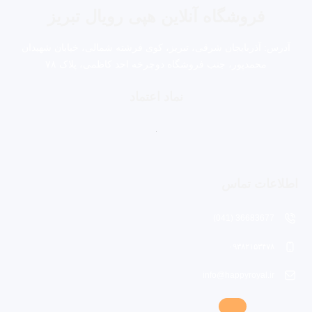
فروشگاه آنلاین هپی رویال تبریز
آدرس: آذربایجان شرقی، تبریز، کوی فرشته شمالی، خیابان شهیدان
محمدپور، جنب فروشگاه دوچرخه احد کاظمی، پلاک ۷۸
نماد اعتماد
اطلاعات تماس
36683677 (041)
۰۹۳۸۲۱۵۳۴۷۸
info@happyroyal.ir