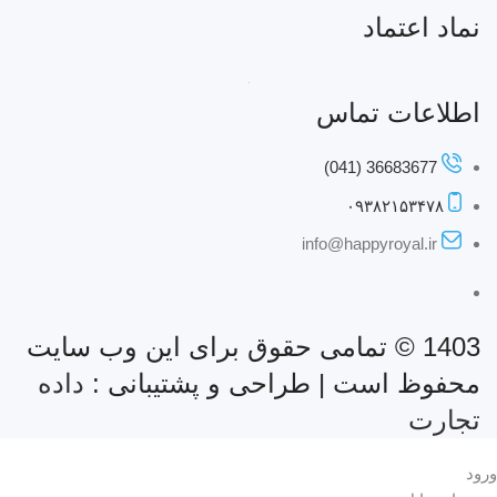
نماد اعتماد
اطلاعات تماس
36683677 (041)
۰۹۳۸۲۱۵۳۴۷۸
info@happyroyal.ir
1403 © تمامی حقوق برای این وب سایت
محفوظ است | طراحی و پشتیبانی :
داده
تجارت
ورود