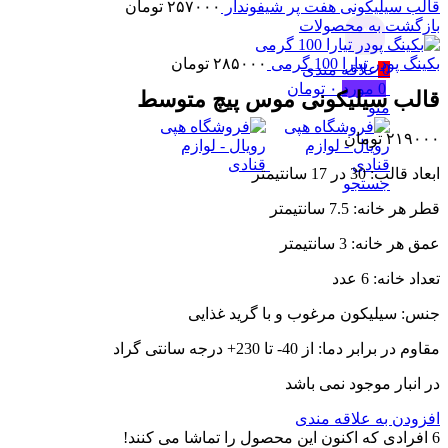
قالب سیلیکونی هفت پر شیفوندار
۲۵۷۰۰۰
تومان
بازگشت به محصولات
جستجو
بکینگ پودر تیارا 100 گرمی
۲۸۵۰۰۰
تومان
0
علاقه مندی
0
مورد
۰
تومان
قالب سیلیکونی موس پیچ متوسط
منو
۲۱۹۰۰۰
تومان
ابعاد قالب: 30 در 17 سانتیمتر
جستجو
قطر هر خانه: 7.5 سانتیمتر
عمق هر خانه: 3 سانتیمتر
تعداد خانه: 6 عدد
جنس: سیلیکون مرغوب و با گرید غذایی
مقاوم در برابر دما: از 40- تا 230+ درجه سانتی گراد
در انبار موجود نمی باشد
افزودن به علاقه مندی
6
افرادی که اکنون این محصول را تماشا می کنند!