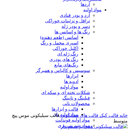
آردها
مواد اولیه
آرد و پودر قنادی
ترافل و تزئینات خوراکی
دسر و پودر ژله
رنگ ها و اسانس ها
اسانس (طعم دهنده)
اسپری مخمل و رنگ
اکلیل خوراکی
رنگ ژله ای
رنگ های پودری
رنگ‌های مایع
سوسیس و کالباس و همبرگر
ابزارها
برای بزرگنمایی کلیک کنید
ادویه ها
مواد اولیه
شکلات تخته ای و سکه ای
فیلینگ و تاپینگ
محصولات نانی
قالب و ابزارها
مواد اولیه نان
خانه
قالب کیک
قالب های سیلیکونی
قالب سیلیکونی موس پیچ
مواد اولیه فوندانت
متوسط
مواد شیرینی پزی