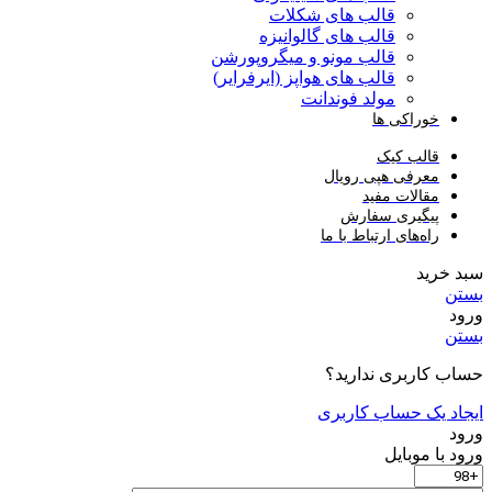
قالب های شکلات
قالب های گالوانیزه
قالب مونو و میگروپورشن
قالب های هواپز (ایرفرایر)
مولد فوندانت
خوراکی ها
قالب کیک
معرفی هپی رویال
مقالات مفید
پیگیری سفارش
راه‌های ارتباط با ما
سبد خرید
بستن
ورود
بستن
حساب کاربری ندارید؟
ایجاد یک حساب کاربری
ورود
ورود با موبایل