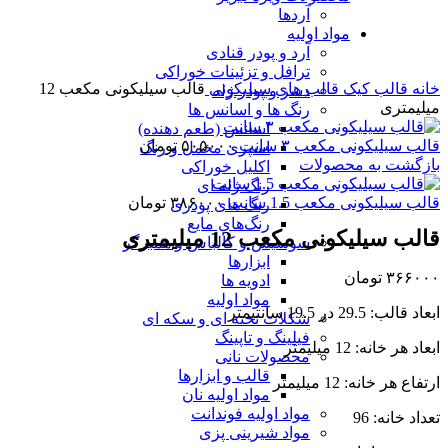
آردها
برای بزرگنمایی کلیک کنید
مواد اولیه
آرد و پودر قنادی
ترافل و تزئینات خوراکی
خانه
قالب کیک
قالب های سیلیکونی
قالب سیلیکونی مکعب 12
دسر و پودر ژله
میلیمتری
رنگ ها و اسانس ها
اسانس (طعم دهنده)
قالب سیلیکونی مکعب ۳ سانت
۵۰۵۰۰۰
تومان
اسپری مخمل و رنگ
بازگشت به محصولات
اکلیل خوراکی
رنگ ژله ای
قالب سیلیکونی مکعب 1.5 سانت
۳۸۶۰۰۰
تومان
رنگ های پودری
رنگ‌های مایع
قالب سیلیکونی مکعب 12 میلیمتری
سوسیس و کالباس و همبرگر
ابزارها
۳۶۶۰۰۰
تومان
ادویه ها
مواد اولیه
ابعاد قالب: 29.5 در 19.5 سانتیمتر
شکلات تخته ای و سکه ای
فیلینگ و تاپینگ
ابعاد هر خانه: 12 میلیمتر
محصولات نانی
قالب و ابزارها
ارتفاع هر خانه: 12 میلیمتر
مواد اولیه نان
مواد اولیه فوندانت
تعداد خانه: 96
مواد شیرینی پزی