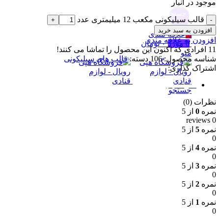
موجود در انبار
جستجو
قالب سیلیکونی مکعب 12 میلیمتری عدد
افزودن به سبد خرید
0
علاقه مندی
افزودن به علاقه مندی
0
مورد
۰
تومان
11
افرادی که اکنون این محصول را تماشا می کنند!
منو
شناسه محصول:
106
دسته:
قالب های سیلیکونی
اشتراک گذاری:
نظرات (0)
جستجو
نظرات (0)
نمره
0
از 5
0 reviews
نمره
5
از 5
0
نمره
4
از 5
0
نمره
3
از 5
0
نمره
2
از 5
0
نمره
1
از 5
0