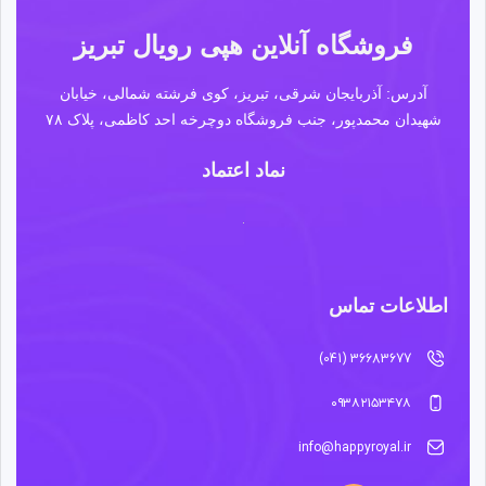
فروشگاه آنلاین هپی رویال تبریز
آدرس: آذربایجان شرقی، تبریز، کوی فرشته شمالی، خیابان
شهیدان محمدپور، جنب فروشگاه دوچرخه احد کاظمی، پلاک ۷۸
نماد اعتماد
اطلاعات تماس
36683677 (041)
۰۹۳۸۲۱۵۳۴۷۸
info@happyroyal.ir