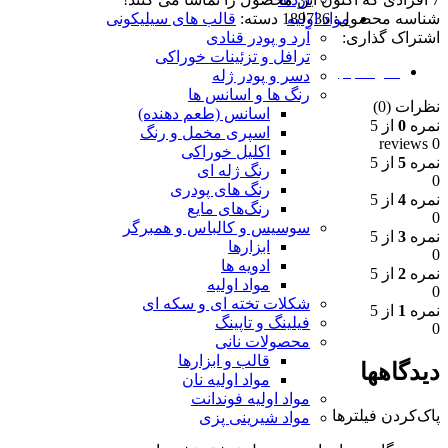
شناسه محصول:
189736
دسته:
قالب های سیلیکونی
مواد اولیه
اشتراک گذاری:
آرد و پودر قنادی
ترافل و تزئینات خوراکی
نظرات (0)
دسر و پودر ژله
رنگ ها و اسانس ها
نظرات (0)
اسانس (طعم دهنده)
نمره
0
از 5
اسپری مخمل و رنگ
0 reviews
اکلیل خوراکی
نمره
5
از 5
رنگ ژله ای
0
رنگ های پودری
نمره
4
از 5
رنگ‌های مایع
0
سوسیس و کالباس و همبرگر
نمره
3
از 5
ابزارها
0
ادویه ها
نمره
2
از 5
مواد اولیه
0
شکلات تخته ای و سکه ای
نمره
1
از 5
فیلینگ و تاپینگ
0
محصولات نانی
قالب و ابزارها
دیدگاهها
مواد اولیه نان
مواد اولیه فوندانت
پاک‌کردن فیلترها
مواد شیرینی پزی