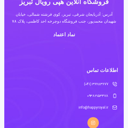
فروشگاه آنلاین هپی رویال تبریز
آدرس: آذربایجان شرقی، تبریز، کوی فرشته شمالی، خیابان
شهیدان محمدپور، جنب فروشگاه دوچرخه احد کاظمی، پلاک ۷۸
نماد اعتماد
اطلاعات تماس
36683677 (041)
۰۹۳۸۲۱۵۳۴۷۸
info@happyroyal.ir