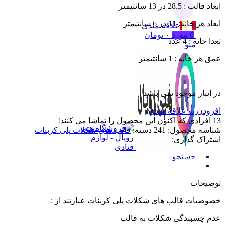
جستجو
ابعاد قالب : 28.5 در 13 سانتیمتر
ابعاد هر خانه: 11 در 6 سانتیمتر
0
علاقه مندی
0
مورد
۰
تومان
تعدا خانه : 4 عدد
منو
عمق هر خانه : 1 سانتیمتر
در انبار موجود نمی باشد
افزودن به علاقه مندی
13
افرادی که اکنون این محصول را تماشا می کنند!
شناسه محصول:
241
دسته:
قالب های شکلات پلی کربنات
اشتراک گذاری:
جستجو
توضیحات
نظرات (0)
توضیحات
خصوصیات قالب های شکلات پلی کربنات عبارتند از :
عدم چسبندگی شکلات به قالب