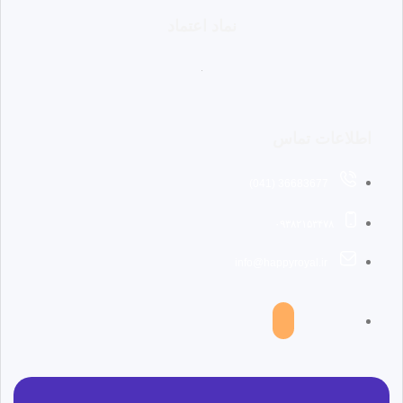
نماد اعتماد
اطلاعات تماس
36683677 (041)
۰۹۳۸۲۱۵۳۴۷۸
info@happyroyal.ir