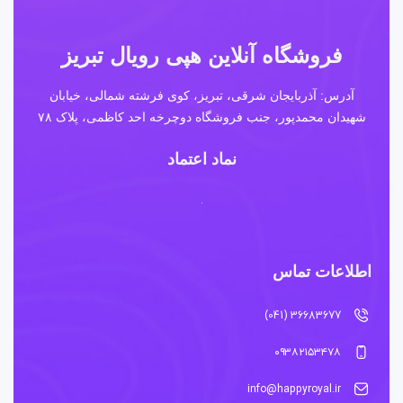
فروشگاه آنلاین هپی رویال تبریز
آدرس: آذربایجان شرقی، تبریز، کوی فرشته شمالی، خیابان
شهیدان محمدپور، جنب فروشگاه دوچرخه احد کاظمی، پلاک ۷۸
نماد اعتماد
اطلاعات تماس
36683677 (041)
۰۹۳۸۲۱۵۳۴۷۸
info@happyroyal.ir