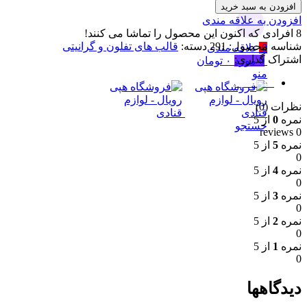
افزودن به سبد خرید
جستجو
افزودن به علاقه مندی
8
افرادی که اکنون این محصول را تماشا می کنند!
شناسه محصول:
291
دسته:
قالب های تفلون و گرانیتی
0
علاقه مندی
اشتراک گذاری:
0
مورد
۰
تومان
منو
نظرات (0)
نظرات (0)
نمره
0
از 5
جستجو
0 reviews
نمره
5
از 5
0
نمره
4
از 5
0
نمره
3
از 5
0
نمره
2
از 5
0
نمره
1
از 5
0
دیدگاهها