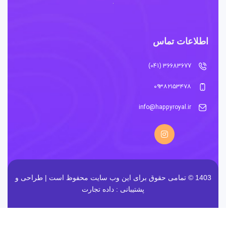
اطلاعات تماس
36683677 (041)
۰۹۳۸۲۱۵۳۴۷۸
info@happyroyal.ir
1403 © تمامی حقوق برای این وب سایت محفوظ است | طراحی و
پشتیبانی :
داده تجارت