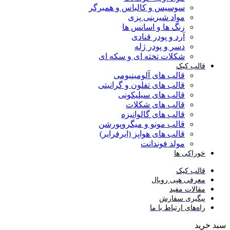
سوسیس و کالباس و همبرگر
مواد شیرینی پزی
رنگ ها و اسانس ها
آرد و پودر قنادی
دسر و پودر ژله
شکلات تخته ای و سکه ای
قالب کیک
قالب های آلومینیومی
قالب های تفلون و گرانیتی
قالب های سیلیکونی
قالب های شکلات
قالب های گالوانیزه
قالب مونو و میگروپورشن
قالب های هواپز (ایرفرایر)
مولد فوندانت
خوراکی ها
قالب کیک
معرفی هپی رویال
مقالات مفید
پیگیری سفارش
راه‌های ارتباط با ما
سبد خرید