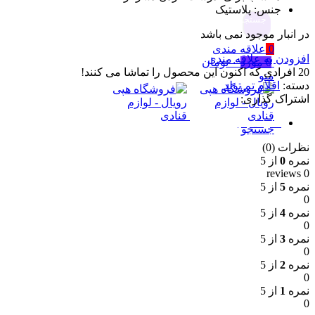
جنس: پلاستیک
جستجو
در انبار موجود نمی باشد
0
علاقه مندی
افزودن به علاقه مندی
0
مورد
۰
تومان
20
افرادی که اکنون این محصول را تماشا می کنند!
منو
دسته:
اقلام تم تولد
اشتراک گذاری:
نظرات (0)
جستجو
نظرات (0)
نمره
0
از 5
0 reviews
نمره
5
از 5
0
نمره
4
از 5
0
نمره
3
از 5
0
نمره
2
از 5
0
نمره
1
از 5
0