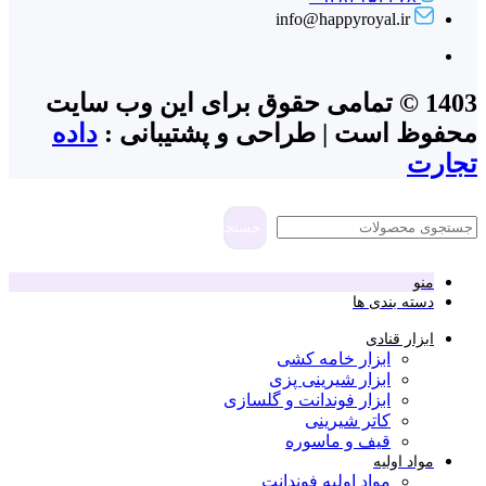
info@happyroyal.ir
1403 © تمامی حقوق برای این وب سایت
محفوظ است | طراحی و پشتیبانی :
داده
تجارت
جستجو
منو
دسته بندی ها
ابزار قنادی
ابزار خامه کشی
ابزار شیرینی پزی
ابزار فوندانت و گلسازی
کاتر شیرینی
قیف و ماسوره
مواد اولیه
مواد اولیه فوندانت