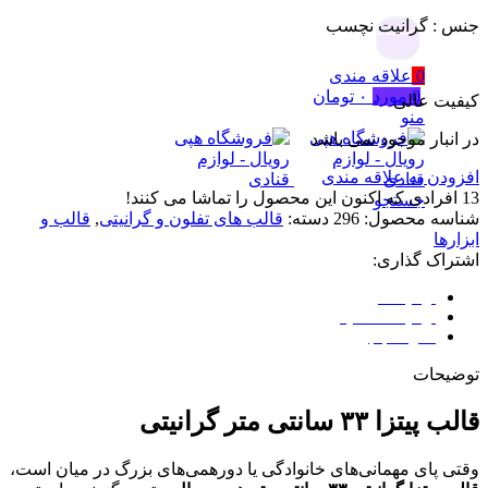
جنس : گرانیت نچسب
جستجو
0
علاقه مندی
0
مورد
۰
تومان
کیفیت عالی
منو
در انبار موجود نمی باشد
افزودن به علاقه مندی
13
افرادی که اکنون این محصول را تماشا می کنند!
جستجو
شناسه محصول:
296
دسته:
قالب های تفلون و گرانیتی
,
قالب و
ابزارها
اشتراک گذاری:
توضیحات
توضیحات تکمیلی
نظرات (0)
توضیحات
قالب پیتزا ۳۳ سانتی متر گرانیتی
وقتی پای مهمانی‌های خانوادگی یا دورهمی‌های بزرگ در میان است،