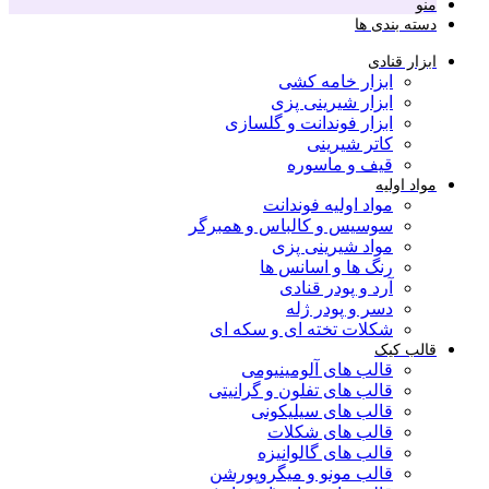
منو
دسته بندی ها
ابزار قنادی
ابزار خامه کشی
ابزار شیرینی پزی
ابزار فوندانت و گلسازی
کاتر شیرینی
قیف و ماسوره
مواد اولیه
مواد اولیه فوندانت
سوسیس و کالباس و همبرگر
مواد شیرینی پزی
رنگ ها و اسانس ها
آرد و پودر قنادی
دسر و پودر ژله
شکلات تخته ای و سکه ای
قالب کیک
قالب های آلومینیومی
قالب های تفلون و گرانیتی
قالب های سیلیکونی
قالب های شکلات
قالب های گالوانیزه
قالب مونو و میگروپورشن