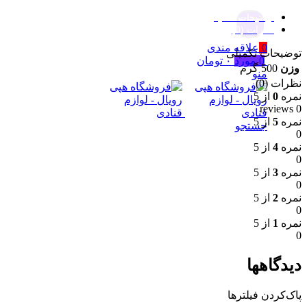
توضیحات تکمیلی
جستجو
نظرات (0)
0
علاقه مندی
توضیحات تکمیلی
0
مورد
۰
تومان
وزن
500 گرم
منو
نظرات (0)
نمره
0
از 5
0 reviews
نمره
5
از 5
جستجو
0
نمره
4
از 5
0
نمره
3
از 5
0
نمره
2
از 5
0
نمره
1
از 5
0
دیدگاهها
پاک‌کردن فیلترها