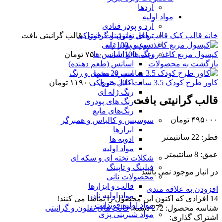
آردها
برای بزرگنمایی کلیک کنید
مواد اولیه
آرد و پودر قنادی
خانه
قالب کیک
قالب های تفلون و گرانیتی
قالب گرانیتی بافت
ترافل و تزئینات خوراکی
دسر و پودر ژله
کپسول مربع کاغذ روغنی 100 تایی
۷۵۰۰۰
تومان
رنگ ها و اسانس ها
بازگشت به محصولات
اسانس (طعم دهنده)
اسپری مخمل و رنگ
کاور طرح کودک 3.5 سانت - 20 متری
۱۱۹۰۰۰
تومان
اکلیل خوراکی
رنگ ژله ای
قالب گرانیتی بافت
رنگ های پودری
رنگ‌های مایع
۴۹۵۰۰۰
تومان
سوسیس و کالباس و همبرگر
ابزارها
قطر: 22 سانتیمتر
ادویه ها
مواد اولیه
عمق: 8 سانتیمتر
شکلات تخته ای و سکه ای
فیلینگ و تاپینگ
در انبار موجود نمی باشد
محصولات نانی
قالب و ابزارها
افزودن به علاقه مندی
مواد اولیه نان
14
افرادی که اکنون این محصول را تماشا می کنند!
مواد اولیه فوندانت
شناسه محصول:
272
دسته:
قالب های تفلون و گرانیتی
مواد شیرینی پزی
اشتراک گذاری: