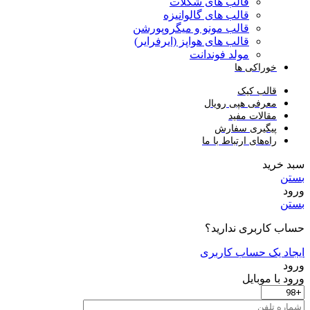
قالب های شکلات
قالب های گالوانیزه
قالب مونو و میگروپورشن
قالب های هواپز (ایرفرایر)
مولد فوندانت
خوراکی ها
قالب کیک
معرفی هپی رویال
مقالات مفید
پیگیری سفارش
راه‌های ارتباط با ما
سبد خرید
بستن
ورود
بستن
حساب کاربری ندارید؟
ایجاد یک حساب کاربری
ورود
ورود با موبایل