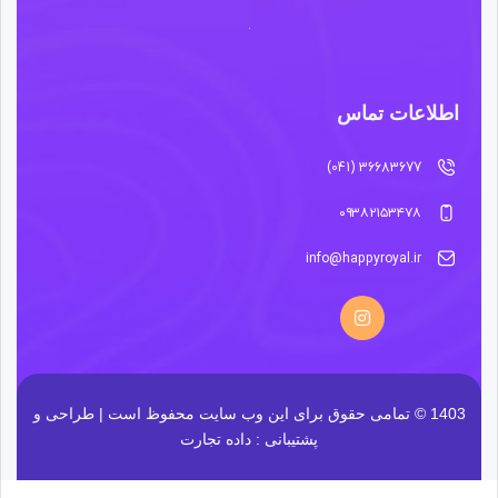
اطلاعات تماس
36683677 (041)
۰۹۳۸۲۱۵۳۴۷۸
info@happyroyal.ir
1403 © تمامی حقوق برای این وب سایت محفوظ است | طراحی و
پشتیبانی :
داده تجارت