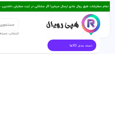
تمام سفارشات طبق روال عادی ارسال میشن! اگر مشکلی در ثبت سفارش داشتین، میتونین با ۰۹۳۸۲۱۵۳۴۷۸ از طریق روبیکا یا تماس د
انتخاب دسته 
قالب کیک
معرفی هپی رویال
م
دسته بندی کالاها
برای بزرگنمایی کلیک کنید