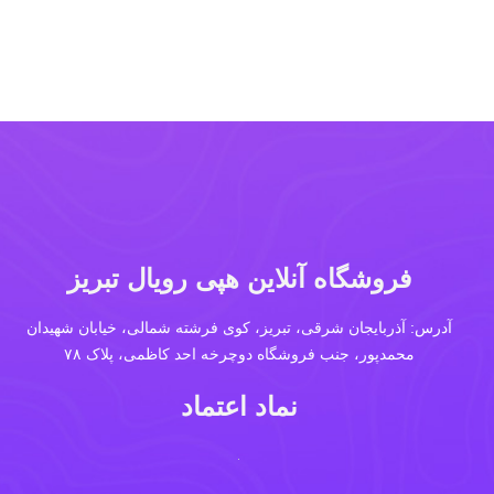
فروشگاه آنلاین هپی رویال تبریز
آدرس: آذربایجان شرقی، تبریز، کوی فرشته شمالی، خیابان شهیدان
محمدپور، جنب فروشگاه دوچرخه احد کاظمی، پلاک ۷۸
نماد اعتماد