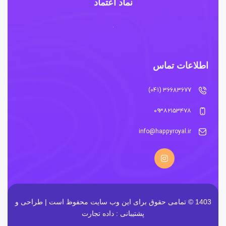
نماد اعتماد
اطلاعات تماس
36683677 (041)
۰۹۳۸۲۱۵۳۴۷۸
info@happyroyal.ir
1403 © تمامی حقوق برای این وب سایت محفوظ است | طراحی و
پشتیبانی :
داده تجارت