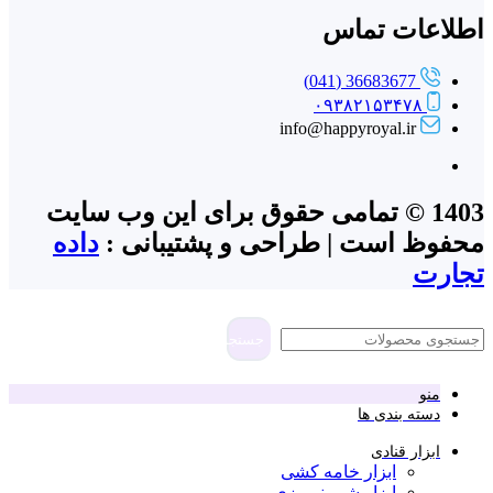
اطلاعات تماس
36683677 (041)
۰۹۳۸۲۱۵۳۴۷۸
info@happyroyal.ir
1403 © تمامی حقوق برای این وب سایت
محفوظ است | طراحی و پشتیبانی :
داده
تجارت
جستجو
منو
دسته بندی ها
ابزار قنادی
ابزار خامه کشی
ابزار شیرینی پزی