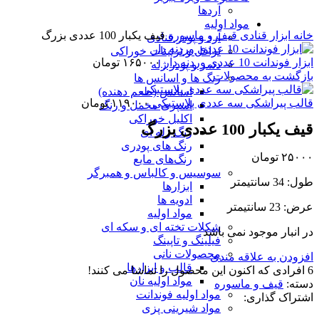
آردها
برای بزرگنمایی کلیک کنید
مواد اولیه
خانه
ابزار قنادی
قیف و ماسوره
قیف یکبار 100 عددی بزرگ
آرد و پودر قنادی
ترافل و تزئینات خوراکی
ابزار فوندانت 10 عددی وردنه دار
۱۶۵۰۰۰
تومان
دسر و پودر ژله
بازگشت به محصولات
رنگ ها و اسانس ها
اسانس (طعم دهنده)
قالب پیراشکی سه عددی پلاستیکی
۱۱۹۰۰۰
تومان
اسپری مخمل و رنگ
اکلیل خوراکی
قیف یکبار 100 عددی بزرگ
رنگ ژله ای
رنگ های پودری
۲۵۰۰۰
تومان
رنگ‌های مایع
سوسیس و کالباس و همبرگر
طول: 34 سانتیمتر
ابزارها
ادویه ها
عرض: 23 سانتیمتر
مواد اولیه
شکلات تخته ای و سکه ای
در انبار موجود نمی باشد
فیلینگ و تاپینگ
محصولات نانی
افزودن به علاقه مندی
قالب و ابزارها
6
افرادی که اکنون این محصول را تماشا می کنند!
مواد اولیه نان
دسته:
قیف و ماسوره
مواد اولیه فوندانت
اشتراک گذاری:
مواد شیرینی پزی