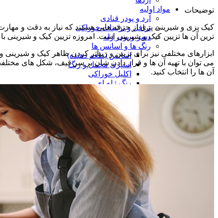
مواد اولیه
توضیحات
آرد و پودر قنادی
کیک پزی و شیرینی پزی از حرفه هایی هستند که نیاز به دقت و مهارت ب
ترافل و تزئینات خوراکی
ترین آن ها تزیین کیک و شیرینی است. امروزه تزیین کیک و شیرینی با
دسر و پودر ژله
رنگ ها و اسانس ها
ابزارهای مختلفی نیز برای تزیین و زیباتر کردن ظاهر کیک و شیرینی وج
اسانس (طعم دهنده)
می توان با تهیه آن ها و قرار دادن شان بر سر قیف، شکل های مختلفی
اسپری مخمل و رنگ
آن ها را انتخاب کنید.
اکلیل خوراکی
رنگ ژله ای
رنگ های پودری
رنگ‌های مایع
سوسیس و کالباس و همبرگر
ابزارها
ادویه ها
مواد اولیه
شکلات تخته ای و سکه ای
فیلینگ و تاپینگ
محصولات نانی
قالب و ابزارها
مواد اولیه نان
مواد اولیه فوندانت
مواد شیرینی پزی