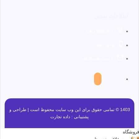
اطلاعات تماس
36683677 (041)
۰۹۳۸۲۱۵۳۴۷۸
info@happyroyal.ir
1403 © تمامی حقوق برای این وب سایت محفوظ است | طراحی و
پشتیبانی :
داده تجارت
فروشگاه