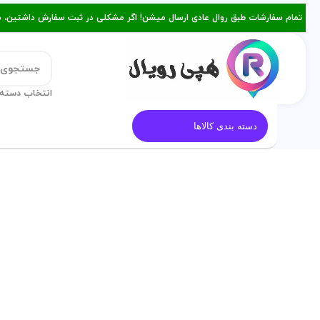
تمام سفارشات طبق روال عادی ارسال میشن! اگر مشکلی در ثبت سفارش داشتین، میتونین با ۰۹۳۸۲۱۵۳۴۷۸ از طریق روبیکا یا تماس د
انتخاب دسته 
قالب کیک
معرفی هپی رویال
م
دسته بندی کالاها
فروخته شده
برای بزرگنمایی کلیک کنید