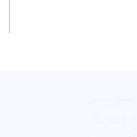
اطلاعات تماس
36683677 (041)
۰۹۳۸۲۱۵۳۴۷۸