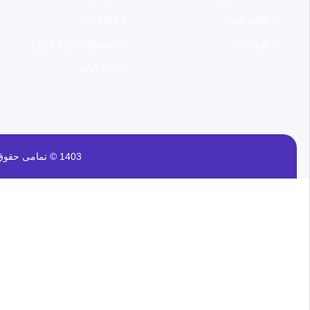
علاقه مندی
قالب کیک
فروشگاه
محصولات ویژه تبریز
مواد اولیه
1403 © تمامی حقوق برای این وب سایت محفوظ است | طراحی و پشتیبانی :