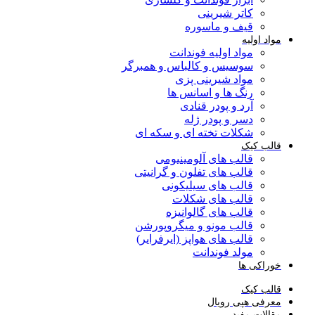
کاتر شیرینی
قیف و ماسوره
مواد اولیه
مواد اولیه فوندانت
سوسیس و کالباس و همبرگر
مواد شیرینی پزی
رنگ ها و اسانس ها
آرد و پودر قنادی
دسر و پودر ژله
شکلات تخته ای و سکه ای
قالب کیک
قالب های آلومینیومی
قالب های تفلون و گرانیتی
قالب های سیلیکونی
قالب های شکلات
قالب های گالوانیزه
قالب مونو و میگروپورشن
قالب های هواپز (ایرفرایر)
مولد فوندانت
خوراکی ها
قالب کیک
معرفی هپی رویال
مقالات مفید