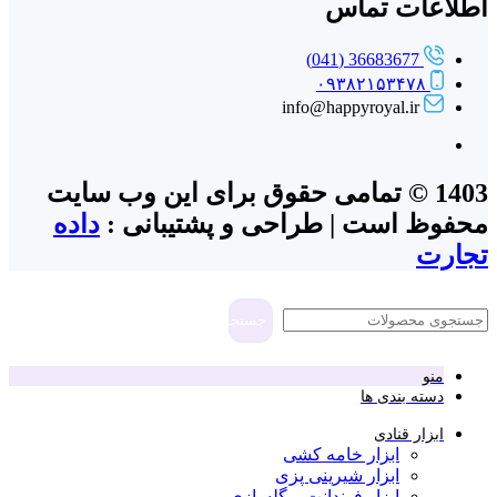
اطلاعات تماس
36683677 (041)
۰۹۳۸۲۱۵۳۴۷۸
info@happyroyal.ir
1403 © تمامی حقوق برای این وب سایت
محفوظ است | طراحی و پشتیبانی :
داده
تجارت
جستجو
منو
دسته بندی ها
ابزار قنادی
ابزار خامه کشی
ابزار شیرینی پزی
ابزار فوندانت و گلسازی