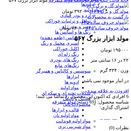
خانه
قالب کیک
مولد فوندانت
مولد متفرقه
مولد ابزار بزرگ ۵۶۷
آردها
مواد اولیه
مولد گل و برگ ۶۲۹
۳۹۲۰۰۰
تومان
آرد و پودر قنادی
بازگشت به محصولات
ترافل و تزئینات خوراکی
دسر و پودر ژله
مولد حروف ساده ۶۴۵
۷۶۰۰۰
تومان
رنگ ها و اسانس ها
مولد ابزار بزرگ ۵۶۷
اسانس (طعم دهنده)
اسپری مخمل و رنگ
اکلیل خوراکی
۱۹۵۰۰۰
تومان
رنگ ژله ای
رنگ های پودری
۲۲ در ۱۶ سانتی متر
رنگ‌های مایع
وزن : ۳۳۴ گرم
سوسیس و کالباس و همبرگر
ابزارها
در انبار موجود نمی باشد
ادویه ها
مواد اولیه
افزودن به علاقه مندی
شکلات تخته ای و سکه ای
6
افرادی که اکنون این محصول را تماشا می کنند!
فیلینگ و تاپینگ
شناسه محصول:
691
دسته:
مولد متفرقه
محصولات نانی
اشتراک گذاری:
قالب و ابزارها
مواد اولیه نان
نظرات (0)
مواد اولیه فوندانت
مواد شیرینی پزی
نظرات (0)