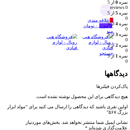
نمره
0
از 5
0 reviews
جستجو
نمره
5
از 5
0
0
علاقه مندی
نمره
4
از 5
0
مورد
۰
تومان
0
منو
نمره
3
از 5
0
نمره
2
از 5
0
جستجو
نمره
1
از 5
0
دیدگاهها
پاک‌کردن فیلترها
هیچ دیدگاهی برای این محصول نوشته نشده است.
اولین نفری باشید که دیدگاهی را ارسال می کنید برای “مولد ابزار
بزرگ ۵۶۷”
نشانی ایمیل شما منتشر نخواهد شد.
بخش‌های موردنیاز
علامت‌گذاری شده‌اند
*