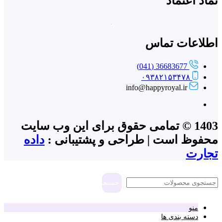
نماد اعتماد
اطلاعات تماس
36683677 (041)
۰۹۳۸۲۱۵۳۴۷۸
info@happyroyal.ir
1403 © تمامی حقوق برای این وب سایت
محفوظ است | طراحی و پشتیبانی :
داده
تجارت
جستجو
منو
دسته بندی ها