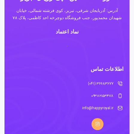
آدرس: آذربایجان شرقی، تبریز، کوی فرشته شمالی، خیابان
شهیدان محمدپور، جنب فروشگاه دوچرخه احد کاظمی، پلاک ۷۸
نماد اعتماد
اطلاعات تماس
36683677 (041)
۰۹۳۸۲۱۵۳۴۷۸
info@happyroyal.ir