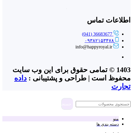
اطلاعات تماس
36683677 (041)
۰۹۳۸۲۱۵۳۴۷۸
info@happyroyal.ir
1403 © تمامی حقوق برای این وب سایت
محفوظ است | طراحی و پشتیبانی :
داده
تجارت
جستجو
منو
دسته بندی ها