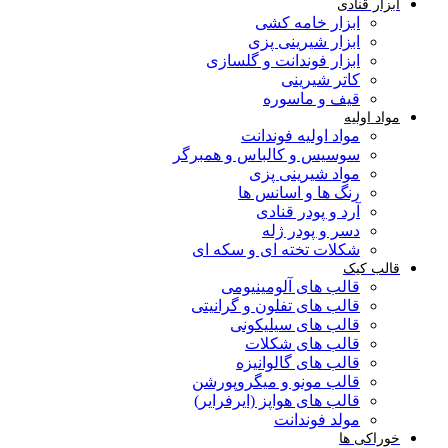
ابزار قنادی
ابزار خامه کشی
ابزار شیرینی پزی
ابزار فوندانت و گلسازی
کاتر شیرینی
قیف و ماسوره
مواد اولیه
مواد اولیه فوندانت
سوسیس و کالباس و همبرگر
مواد شیرینی پزی
رنگ ها و اسانس ها
آرد و پودر قنادی
دسر و پودر ژله
شکلات تخته ای و سکه ای
قالب کیک
قالب های آلومینیومی
قالب های تفلون و گرانیتی
قالب های سیلیکونی
قالب های شکلات
قالب های گالوانیزه
قالب مونو و میگروپورشن
قالب های هواپز (ایرفرایر)
مولد فوندانت
خوراکی ها