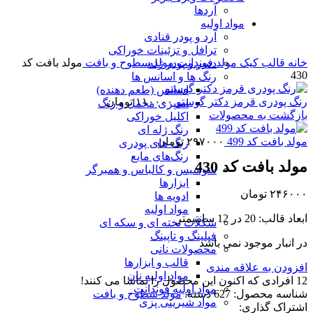
آردها
مواد اولیه
برای بزرگنمایی کلیک کنید
آرد و پودر قنادی
ترافل و تزئینات خوراکی
خانه
قالب کیک
مولد فوندانت
مولد سطوح و بافت
مولد بافت کد
دسر و پودر ژله
430
رنگ ها و اسانس ها
اسانس (طعم دهنده)
رنگ پودری قرمز دکتر گوستو
۱۱۰۰۰۰
تومان
اسپری مخمل و رنگ
بازگشت به محصولات
اکلیل خوراکی
رنگ ژله ای
مولد بافت کد 499
۲۹۷۰۰۰
تومان
رنگ های پودری
رنگ‌های مایع
مولد بافت کد 430
سوسیس و کالباس و همبرگر
ابزارها
۲۴۶۰۰۰
تومان
ادویه ها
مواد اولیه
ابعاد قالب: 20 در 12 سانتیمتر
شکلات تخته ای و سکه ای
فیلینگ و تاپینگ
در انبار موجود نمی باشد
محصولات نانی
قالب و ابزارها
افزودن به علاقه مندی
مواد اولیه نان
12
افرادی که اکنون این محصول را تماشا می کنند!
مواد اولیه فوندانت
شناسه محصول:
627
دسته:
مولد سطوح و بافت
مواد شیرینی پزی
اشتراک گذاری: