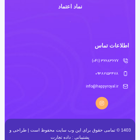
نماد اعتماد
اطلاعات تماس
36683677 (041)
۰۹۳۸۲۱۵۳۴۷۸
info@happyroyal.ir
1403 © تمامی حقوق برای این وب سایت محفوظ است | طراحی و
پشتیبانی :
داده تجارت