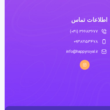
اطلاعات تماس
36683677 (041)
۰۹۳۸۲۱۵۳۴۷۸
info@happyroyal.ir