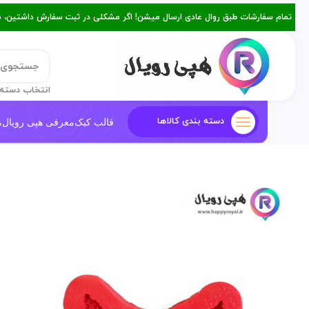
تمام سفارشات طبق روال عادی ارسال میشن! اگر مشکلی در ثبت سفارش داشتین، میتونین با ۰۹۳۸۲۱۵۳۴۷۸ از طریق روبیکا یا تماس د
انتخاب دسته 
دسته بندی کالاها
قالب کیک
معرفی هپی رویال
م