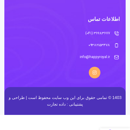
اطلاعات تماس
36683677 (041)
۰۹۳۸۲۱۵۳۴۷۸
info@happyroyal.ir
1403 © تمامی حقوق برای این وب سایت محفوظ است | طراحی و
پشتیبانی :
داده تجارت