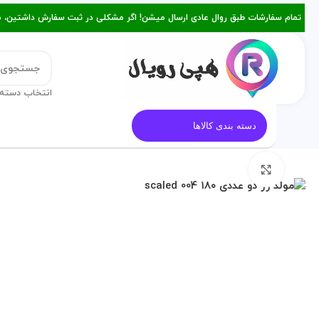
تمام سفارشات طبق روال عادی ارسال میشن! اگر مشکلی در ثبت سفارش داشتین، میتونین با ۰۹۳۸۲۱۵۳۴۷۸ از طریق روبیکا یا تماس د
انتخاب دسته 
قالب کیک
معرفی هپی رویال
م
دسته بندی کالاها
برای بزرگنمایی کلیک کنید