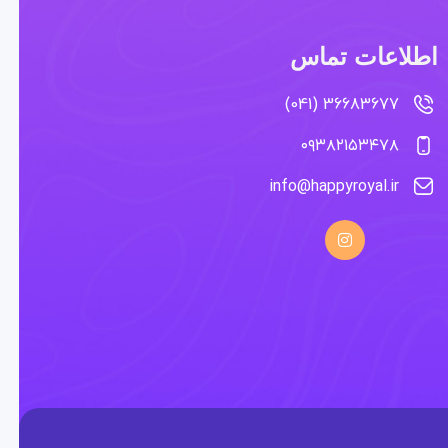
اطلاعات تماس
36683677 (041)
۰۹۳۸۲۱۵۳۴۷۸
info@happyroyal.ir