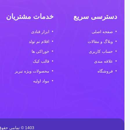
دسترسی سریع
خدمات مشتریان
صفحه اصلی
ابزار قنادی
وبلاگ و مقالات
اقلام تم تولد
حساب کاربری
خوراکی ها
علاقه مندی
قالب کیک
فروشگاه
محصولات ویژه تبریز
مواد اولیه
1403 © تمامی حقوق برای این وب سایت محفوظ است | طراحی و پشتیبانی :