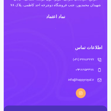
شهیدان محمدپور، جنب فروشگاه دوچرخه احد کاظمی، پلاک ۷۸
نماد اعتماد
اطلاعات تماس
36683677 (041)
۰۹۳۸۲۱۵۳۴۷۸
info@happyroyal.ir