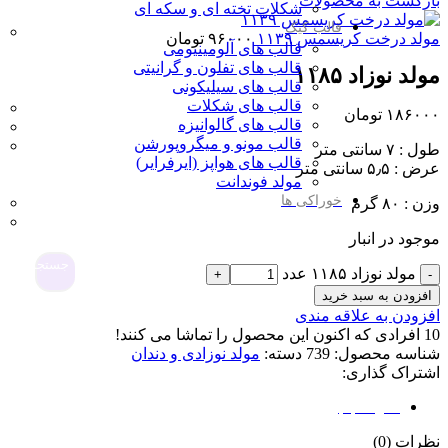
بازگشت به محصولات
شکلات تخته ای و سکه ای
قالب کیک
مولد درخت کریسمس ۱۱۳۹
۹۶۰۰۰
تومان
قالب های آلومینیومی
قالب های تفلون و گرانیتی
مولد نوزاد ۱۱۸۵
قالب های سیلیکونی
قالب های شکلات
۱۸۶۰۰۰
تومان
قالب های گالوانیزه
قالب مونو و میگروپورشن
طول : ۷ سانتی متر
قالب های هواپز (ایرفرایر)
عرض : ۵٫۵ سانتی متر
مولد فوندانت
خوراکی ها
وزن : ۸۰ گرم
موجود در انبار
جستجو
مولد نوزاد ۱۱۸۵ عدد
افزودن به سبد خرید
افزودن به علاقه مندی
10
افرادی که اکنون این محصول را تماشا می کنند!
شناسه محصول:
739
دسته:
مولد نوزادی و دندان
اشتراک گذاری:
نظرات (0)
نظرات (0)