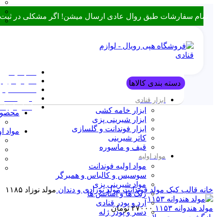
تمام سفارشات طبق روال عادی ارسال میشن! اگر مشکلی در ثبت سفارش داشتین، میتونین با ۰۹۳۸۲۱۵۳۴۷۸ 
قالب کیک
معرفی هپی ر
دسته بندی کالاها
مقالات مفید
پیگیری سفا
ابزار قنادی
راه‌های ارتباط
ابزار خامه کشی
محصولا
ابزار شیرینی پزی
ابزار فوندانت و گلسازی
مواد او
کاتر شیرینی
قیف و ماسوره
مواد اولیه
برای بزرگنمایی کلیک کنید
مواد اولیه فوندانت
سوسیس و کالباس و همبرگر
مواد شیرینی پزی
خانه
قالب کیک
مولد فوندانت
مولد نوزادی و دندان
مولد نوزاد ۱۱۸۵
رنگ ها و اسانس ها
آرد و پودر قنادی
مولد هندوانه ۱۱۵۳
۲۷۰۰۰
تومان
دسر و پودر ژله