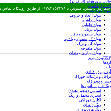
قالب های هواپز (ایرفرایر)
کپسول کاغذی
از طریق روبیکا یا تماس در ارتباط باشید.
مولد فوندانت
مولد اعداد و حروف
مولد حاشیه
مولد حلوایی
مولد دریایی
مولد سطوح و بافت
مولد کریسمس و یلدایی
ویال
مولد گل و برگ
مولد متفرقه
رش
مولد نوزادی و دندان
 با ما
ت ویژه تبریز
آردها
لیه
آرد و پودر قنادی
ترافل و تزئینات خوراکی
دسر و پودر ژله
رنگ ها و اسانس ها
اسانس (طعم دهنده)
اسپری مخمل و رنگ
اکلیل خوراکی
رنگ ژله ای
رنگ های پودری