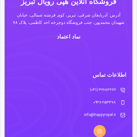
فروشگاه آنلاین هپی رویال تبریز
آدرس: آذربایجان شرقی، تبریز، کوی فرشته شمالی، خیابان
شهیدان محمدپور، جنب فروشگاه دوچرخه احد کاظمی، پلاک ۷۸
نماد اعتماد
اطلاعات تماس
36683677 (041)
۰۹۳۸۲۱۵۳۴۷۸
info@happyroyal.ir