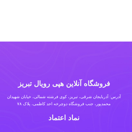
فروشگاه آنلاین هپی رویال تبریز
آدرس: آذربایجان شرقی، تبریز، کوی فرشته شمالی، خیابان شهیدان
محمدپور، جنب فروشگاه دوچرخه احد کاظمی، پلاک ۷۸
نماد اعتماد