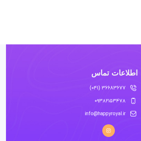
اطلاعات تماس
36683677 (041)
۰۹۳۸۲۱۵۳۴۷۸
info@happyroyal.ir