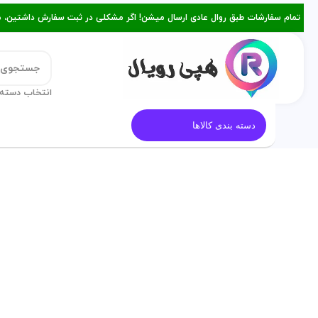
تمام سفارشات طبق روال عادی ارسال میشن! اگر مشکلی در ثبت سفارش داشتین، میتونین با ۰۹۳۸۲۱۵۳۴۷۸ از طریق روبیکا یا تماس د
انتخاب دسته 
قالب کیک
معرفی هپی رویال
م
دسته بندی کالاها
فروخته شده
برای بزرگنمایی کلیک کنید